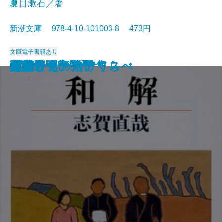
夏目漱石／著
新潮文庫 978-4-10-101003-8 473円
文庫
電子書籍あり
猟銃・闘牛
ヴェルレーヌ詩集
草枕
斜陽
高村光太郎詩集
歌行燈・高野聖
土
真実一路
老妓抄
坊っちゃん
和解
ヰタ・セクスアリス
出家とその弟子
にごりえ・たけくらべ
武蔵野
白痴
青年
雁
それから
門