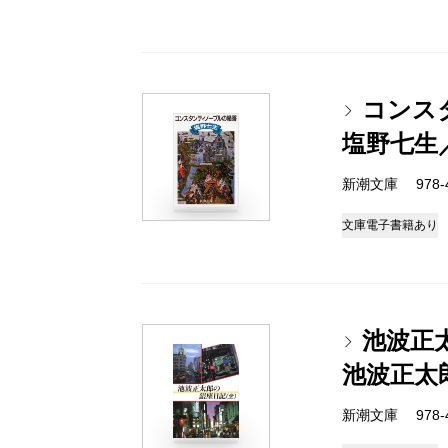
コンス
塩野七生
新潮文庫 978-4-
文庫
電子書籍あり
池波正
池波正太
新潮文庫 978-4-