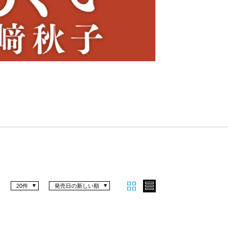
Nex
t
20件
発売日の新しい順