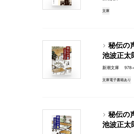
文庫
秘伝の
池波正太
新潮文庫 978-4-
文庫
電子書籍あり
秘伝の
池波正太