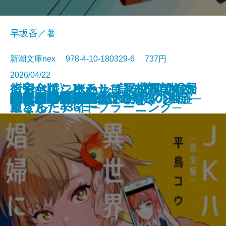
早坂吝／著
新潮文庫nex 978-4-10-180329-6 737円
2026/04/22
くらべて、けみして 校閲部の九
おやじはニーチェ─認知症の父と
街角ハルシネーション─探偵AIの
〈完全版〉JKハルは異世界で娼婦
食べると死ぬ花
猫と罰
水よ踊れ
役者廃業・三婆
裂けた明日
量子力学で生命の謎を解く
記憶の帝国
今夜もベルが鳴る
歌舞伎町アンダーグラウンド
ツユクサナツコの一生
あしたの名医4─それぞれの決断─
鬼にきんつば─七つの刻鐘の幽霊─
東京都同情塔
養老先生、病院へ行く
不良老人の文学論
秀長と利休
文庫
電子書籍あり
重さん
過ごした436日─
リアル・ディープラーニング─
になった