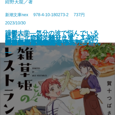
紺野天龍／著
新潮文庫nex 978-4-10-180273-2 737円
2023/10/30
躁鬱大学―気分の波で悩んでいる
文庫
電子書籍あり
わたし、定時で帰ります。3―仁
帆神―北前船を馳せた男・工楽松
世の中と足並みがそろわない
もう一杯だけ飲んで帰ろう。
女たち三百人の裏切りの書
計算する生命
もういちど
千羽鶴
悪なき殺人
幽世の薬剤師5
雑草姫のレストラン
神よ憐れみたまえ
モテの壁
いつかたこぶねになる日
外科室・天守物語
ギリシア人の物語4―新しき力―
小島
掲載禁止 撮影現場
のは、あなただけではありません
旅のつばくろ
義なき賃上げ闘争編―
右衛門―
―