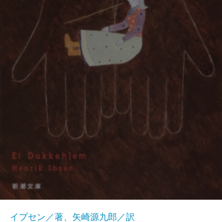
イプセン／著、矢崎源九郎／訳