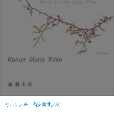
リルケ／著、高安国世／訳