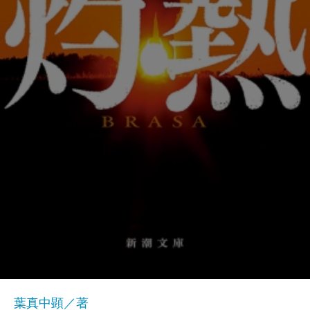
葉真中顕／著