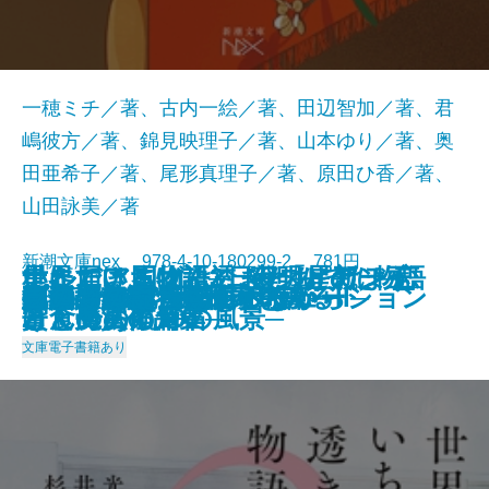
一穂ミチ／著、古内一絵／著、田辺智加／著、君
嶋彼方／著、錦見映理子／著、山本ゆり／著、奥
田亜希子／著、尾形真理子／著、原田ひ香／著、
山田詠美／著
新潮文庫nex 978-4-10-180299-2 781円
星に届ける物語─日経「星新一
ナルニア国物語3 夜明けのぼう
いただきますは、ふたりで。─恋
世界でいちばん透きとおった物語
ナルニア国物語2 カスピアン王
灼熱
擬傷の鳥はつかまらない
プリンシパル
アイドルだった君へ
あわこさま─不村家奇譚─
うしろにご用心！
真冬の訪問者
家裁調査官・庵原かのん
火山のふもとで
鯉姫婚姻譚
死ぬまでに行きたい海
それでも日々はつづくから
胃が合うふたり
ブロッコリー・レボリューション
いのちの記憶─銀河を渡るII─
2025/01/29
賞」受賞作品集─
けん号の航海
と食のある10の風景─
2
子と魔法の角笛
文庫
電子書籍あり