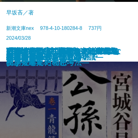
早坂吝／著
新潮文庫nex 978-4-10-180284-8 737円
2024/03/28
ごんぎつね でんでんむしのかな
可能性の怪物 文豪とアルケミス
VR浮遊館の謎―探偵AIのリアル・
おカネの教室―僕らがおかしなク
「科学的」は武器になる―世界を
放浪・雪の夜―織田作之助傑作集
(霊媒の話より)題未定―安部公房
空白の意匠―初期ミステリ傑作集
文庫
電子書籍あり
令和元年のテロリズム
古くてあたらしい仕事
絆―棋士たち 師弟の物語―
ごんぎつねの夢
小説8050
AI監獄ウイグル
夜の人々
公孫龍 巻一 青龍篇
上野アンダーグラウンド
羅城門に啼く
わたしの名前を消さないで
幽世の薬剤師6
しみ―新美南吉傑作選―
ト短編集
ディープラーニング―
ラブで学んだ秘密―
生き抜くための思考法―
―
初期短編集―
(二)―