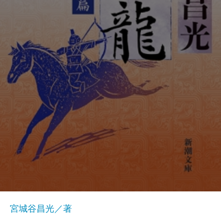
宮城谷昌光／著