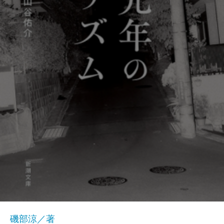
磯部涼／著