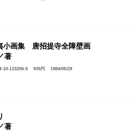
夷小画集 唐招提寺全障壁画
／著
10-123206-5 935円 1984/05/29
り
／著