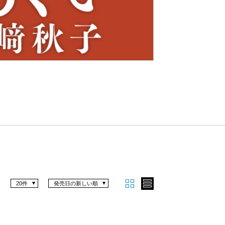
Nex
t
20件
発売日の新しい順