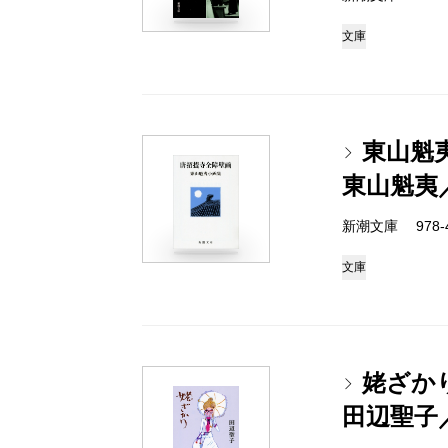
文庫
東山魁
東山魁夷
新潮文庫 978-4-
文庫
姥ざか
田辺聖子