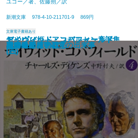
ユゴー／著、佐藤朔／訳
新潮文庫 978-4-10-211701-9 869円
文庫
電子書籍あり
おやゆび姫―アンデルセン童話集
デイヴィッド・コパフィールド
デイヴィッド・コパフィールド
デイヴィッド・コパフィールド
デイヴィッド・コパフィールド
桜の園・三人姉妹
レ・ミゼラブル〔三〕
レ・ミゼラブル〔四〕
俘虜記
白雪姫―グリム童話集I―
海からの贈物
レ・ミゼラブル〔二〕
アメリカン・スクール
レ・ミゼラブル〔一〕
砂の上の植物群
風濤
エミリーはのぼる
娼婦の部屋・不意の出来事
夏の終り
虚空遍歴〔下〕
(II)―
(四)
(三)
(二)
(一)