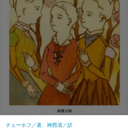
チェーホフ／著、神西清／訳