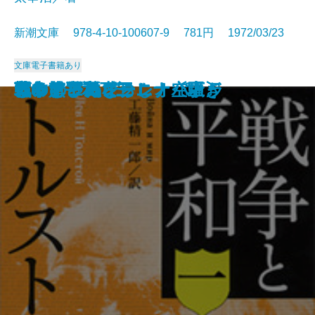
新潮文庫 978-4-10-100607-9 781円 1972/03/23
文庫
電子書籍あり
ようこそ地球さん
燃えよ剣〔下〕
燃えよ剣〔上〕
蒼い描点
カルメン
ゴリオ爺さん
安土往還記
戦争と平和 四
空の怪物アグイー
お伽草紙
戦争と平和 一
戦争と平和 二
戦争と平和 三
アントニーとクレオパトラ
つゆのひぬま
アンナ・カレーニナ〔下〕
アンナ・カレーニナ〔上〕
アンナ・カレーニナ〔中〕
じゃじゃ馬ならし・空騒ぎ
霧の旗