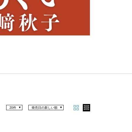
Nex
t
20件
発売日の新しい順