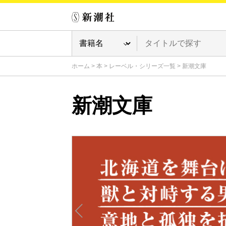
ホーム
>
本
>
レーベル・シリーズ一覧
>
新潮文庫
新潮文庫