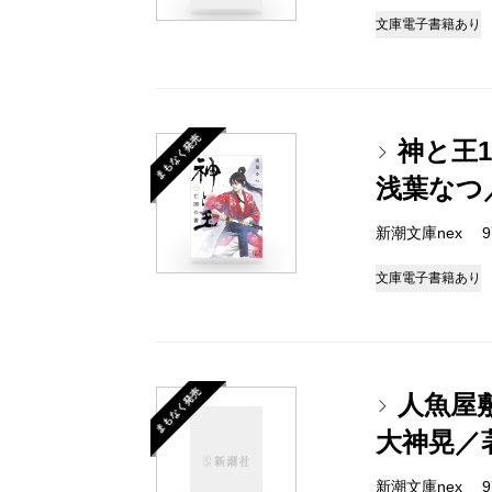
文庫
電子書籍あり
まもなく発売
神と王
浅葉なつ
新潮文庫nex 978
文庫
電子書籍あり
まもなく発売
人魚屋
大神晃／
新潮文庫nex 978