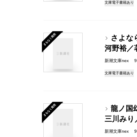
文庫
電子書籍あり
まもなく発売
さよな
河野裕／
新潮文庫nex 978
文庫
電子書籍あり
まもなく発売
龍ノ国
三川みり
新潮文庫nex 978