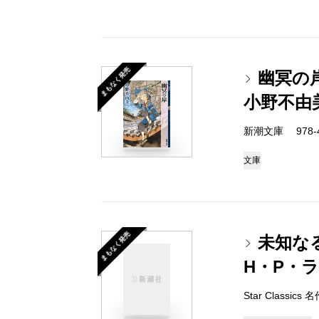
まもなく発売
幽冥の
小野不由
新潮文庫 978-4-
文庫
まもなく発売
未知な
H・P・
Star Classi