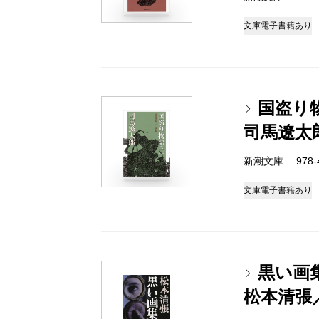
文庫
電子書籍あり
国盗り
司馬遼太
新潮文庫 978-4-
文庫
電子書籍あり
黒い画
松本清張