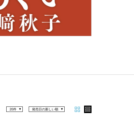
Nex
t
20件
発売日の新しい順