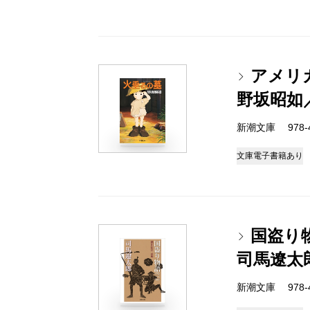
アメリ
野坂昭如
新潮文庫 978-4-
文庫
電子書籍あり
国盗り
司馬遼太
新潮文庫 978-4-