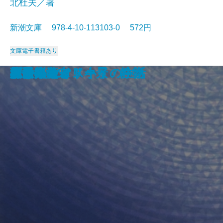
北杜夫／著
新潮文庫 978-4-10-113103-0 572円
文庫
電子書籍あり
眠狂四郎無頼控〔六〕
日日平安
芽むしり仔撃ち
忍ぶ川
梟の城
海辺の光景
しぶちん
しろばんば
香華
どくとるマンボウ航海記
プールサイド小景・静物
おはん
大炊介始末
ドストエフスキイの生活
楢山節考
紀ノ川
蒼き狼
可愛いエミリー
天平の甍
ひかりごけ