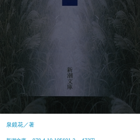
泉鏡花／著