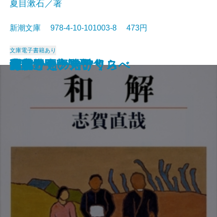
夏目漱石／著
新潮文庫 978-4-10-101003-8 473円
文庫
電子書籍あり
猟銃・闘牛
ヴェルレーヌ詩集
草枕
斜陽
高村光太郎詩集
歌行燈・高野聖
土
真実一路
老妓抄
坊っちゃん
和解
ヰタ・セクスアリス
出家とその弟子
にごりえ・たけくらべ
武蔵野
白痴
青年
雁
それから
門