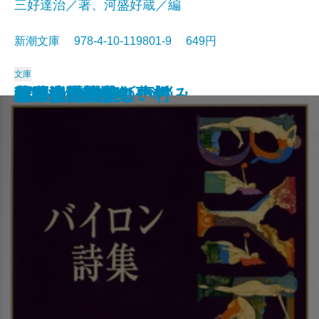
三好達治／著、河盛好蔵／編
新潮文庫 978-4-10-119801-9 649円
文庫
孤独な散歩者の夢想
ゲーテ詩集
脂肪の塊・テリエ館
パルムの僧院〔下〕
巴里の憂鬱
若きウェルテルの悩み
ハイネ詩集
女の一生
パルムの僧院〔上〕
三好達治詩集
バイロン詩集
春琴抄
風立ちぬ・美しい村
ヴィヨンの妻
北原白秋詩集
萩原朔太郎詩集
ヘッセ詩集
春の嵐
椿姫
春