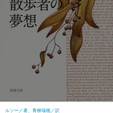
ルソー／著、青柳瑞穂／訳