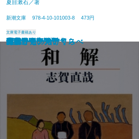
夏目漱石／著
新潮文庫 978-4-10-101003-8 473円
文庫
電子書籍あり
猟銃・闘牛
ヴェルレーヌ詩集
草枕
斜陽
高村光太郎詩集
歌行燈・高野聖
土
真実一路
老妓抄
坊っちゃん
和解
ヰタ・セクスアリス
出家とその弟子
にごりえ・たけくらべ
武蔵野
白痴
青年
雁
それから
門