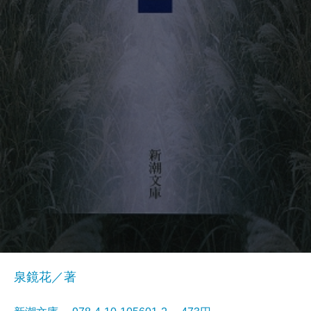
泉鏡花／著