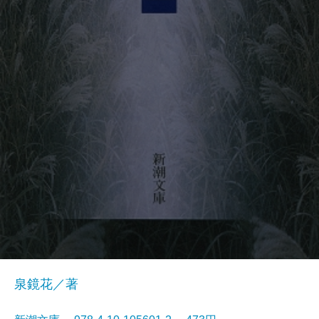
泉鏡花／著