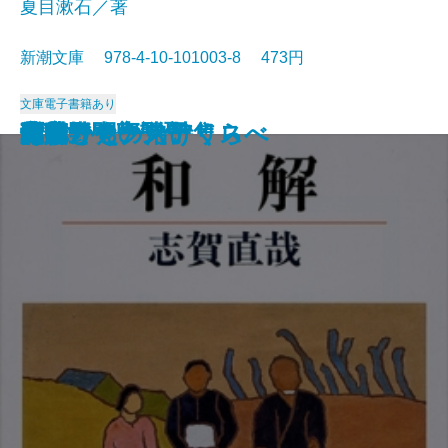
夏目漱石／著
新潮文庫 978-4-10-101003-8 473円
文庫
電子書籍あり
猟銃・闘牛
ヴェルレーヌ詩集
草枕
斜陽
高村光太郎詩集
歌行燈・高野聖
土
真実一路
老妓抄
坊っちゃん
和解
ヰタ・セクスアリス
出家とその弟子
にごりえ・たけくらべ
武蔵野
白痴
青年
雁
それから
門