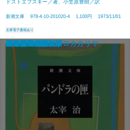
ドストエフスキー／著、小笠原豊樹／訳
新潮文庫 978-4-10-201020-4 1,100円 1973/11/01
文庫
電子書籍あり
ちいさこべ
ブンとフン
新ハムレット
星への旅
沈黙の春
リチャード三世
Dの複合
ほら男爵 現代の冒険
深川安楽亭
虐げられた人びと
パンドラの匣
出発は遂に訪れず
黒の様式
長距離走者の孤独
松風の門
ことばの歳時記
死の家の記録
水中都市・デンドロカカリヤ
夏の花・心願の国
メルヒェン