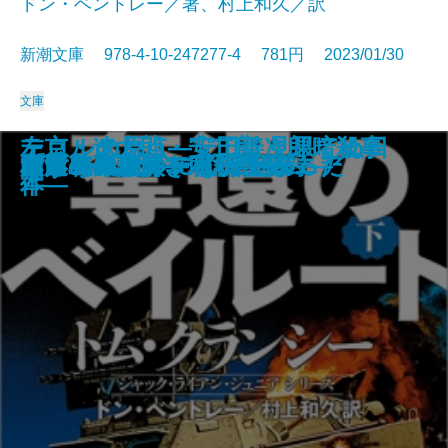
ドン・ベントレー／著、村上和久／訳
新潮文庫 978-4-10-247277-4 781円 2023/01/30
文庫
テロルの原点―安田善次郎暗殺事
左京・遼太郎・安二郎 見果てぬ日
占
名探偵のはらわた
画家とモデル―宿命の出会い―
文豪ナビ 遠藤周作
影に対して―母をめぐる物語―
近鉄特急殺人事件
死神の棋譜
鏡影劇場〔上〕
鏡影劇場〔下〕
奪還のベイルート〔上〕
奪還のベイルート〔下〕
幽世の薬剤師3
人形島の殺人―呪殺島秘録―
雪月花―謎解き私小説―
プロジェクト・インソムニア
村田エフェンディ滞土録
コラムニストになりたかった
みずうみ
件―
本