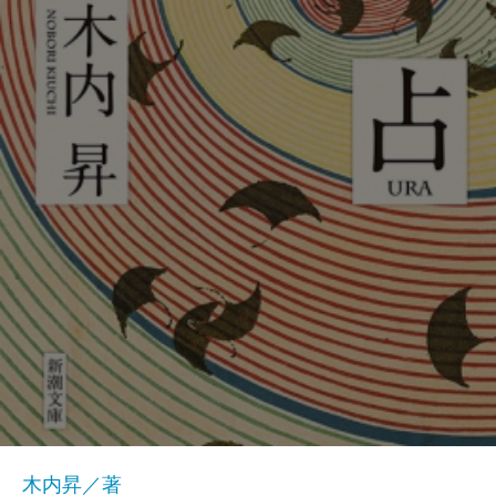
木内昇／著