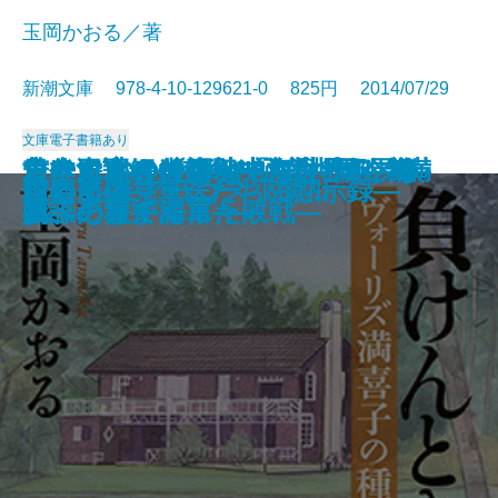
玉岡かおる／著
新潮文庫 978-4-10-129621-0 825円 2014/07/29
文庫
電子書籍あり
走らないのになぜ「ご馳走」？―
ローマ亡き後の地中海世界3―海
ローマ亡き後の地中海世界4―海
古代史謎解き紀行III―九州邪馬台
負けんとき〔上〕―ヴォーリズ満
負けんとき〔下〕―ヴォーリズ満
日本海軍400時間の証言―軍令部・
若き日本の肖像―一九〇〇年、欧
ローマ亡き後の地中海世界1―海
ローマ亡き後の地中海世界2―海
ビッチマグネット
ご先祖様はどちら様
とりあたまJAPAN
今日もごちそうさまでした
ある一日
荻窪 シェアハウス小助川
蛍の航跡―軍医たちの黙示録―
山とそば
思い出のマーニー
自負と偏見
NHK 気になることば―
賊、そして海軍―
賊、そして海軍―
国編―
喜子の種まく日々―
喜子の種まく日々―
参謀たちが語った敗戦―
州への旅―
賊、そして海軍―
賊、そして海軍―