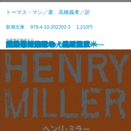
トーマス・マン／著、高橋義孝／訳
新潮文庫 978-4-10-202202-3 1,210円
文庫
電子書籍あり
貧しき人びと
未成年〔下〕
未成年〔上〕
壁
青梅雨
忘却の河
エミリーの求めるもの
魔の山〔下〕
雁の寺・越前竹人形
魔の山〔上〕
北回帰線
勝海舟―第五巻・江戸開城―
勝海舟―第六巻・明治新政―
勝海舟―第三巻・長州征伐―
勝海舟―第四巻・大政奉還―
他人の顔
河童・或阿呆の一生
勝海舟―第一巻・黒船渡来―
勝海舟―第二巻・咸臨丸渡米―
地獄変・偸盗