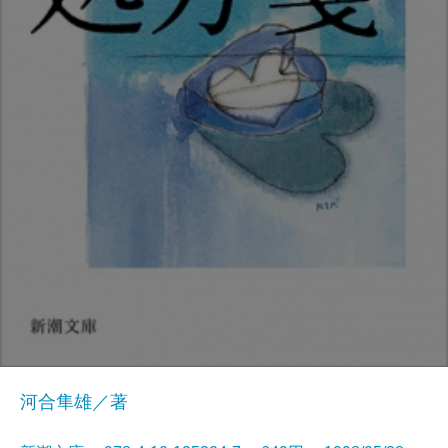
河合隼雄／著