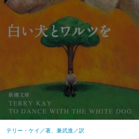
テリー・ケイ／著、兼武進／訳