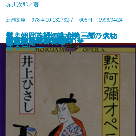
赤川次郎／著
新潮文庫 978-4-10-132732-7 605円 1998/04/24
イニュニック［生命］―アラスカ
村上朝日堂超短篇小説 夜のくも
燃えあがる緑の木―第三部 大い
文庫
プリズンの満月
義男の青春・別離
生きものたちの部屋
町でいちばんの美女
こころの処方箋
父と子
明治の人物誌
陋巷に在り〔3〕媚の巻
子子家庭は大当り！
黙阿彌オペラ
海は涸いていた
花盗人
大博打
白い犬とワルツを
日々の泡
無能の人・日の戯れ
ホリー・ガーデン
の原野を旅する―
ざる
なる日に―