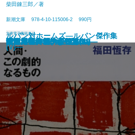
柴田錬三郎／著
新潮文庫 978-4-10-115006-2 990円
文庫
電子書籍あり
ルパン対ホームズ―ルパン傑作集
女坂
ぼんち
江戸川乱歩傑作選
駅前旅館
永すぎた春
眠狂四郎無頼控〔五〕
眠狂四郎無頼控〔四〕
眠狂四郎無頼控〔三〕
眠狂四郎無頼控〔二〕
眠狂四郎無頼控〔一〕
人間・この劇的なるもの
ドイル傑作集(III)―恐怖編―
海と毒薬
暖簾
パニック・裸の王様
青い鳥
白い人・黄色い人
奇岩城―ルパン傑作集(III)―
雨・赤毛―モーム短篇集I―
(V)―