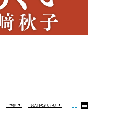
Nex
t
20件
発売日の新しい順