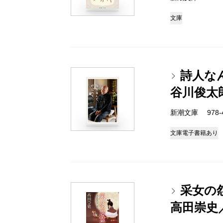
文庫
詩人な
谷川俊太
新潮文庫 978-4-
文庫
電子書籍あり
采女の
高田崇史