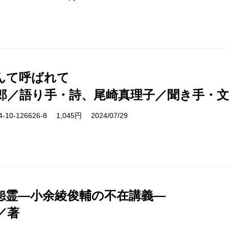
んて呼ばれて
郎／語り手・詩、尾崎真理子／聞き手・文
10-126626-8 1,045円 2024/07/29
怨霊―小余綾俊輔の不在講義―
／著