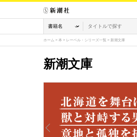
ホーム
>
本
>
レーベル・シリーズ一覧
>
新潮文庫
新潮文庫