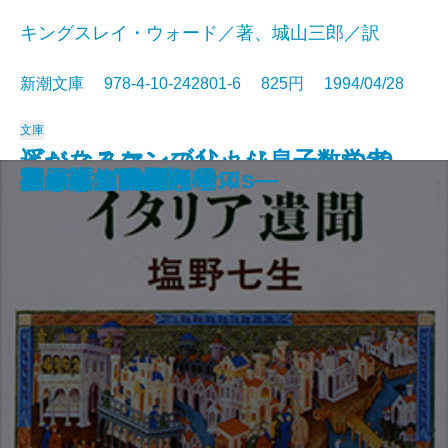
キングスレイ・ウォード／著、城山三郎／訳
新潮文庫 978-4-10-242801-6 825円 1994/04/28
文庫
遥かなるケンブリッジ―一数学者
ビジネスマンの父より息子への30
ハツカネズミと人間
人生の親戚
橋のない川 七
鳥人計画
幽霊屋敷の電話番
つねならぬ話
色彩の息子
きらきらひかる
イタリア遺聞
旅のラゴス
夜の樹
不思議の国のアリス
わが性と生
夏の庭―The Friends―
いもうと物語
黄金を抱いて翔べ
エトロフ発緊急電
行きずりの街
のイギリス―
通の手紙