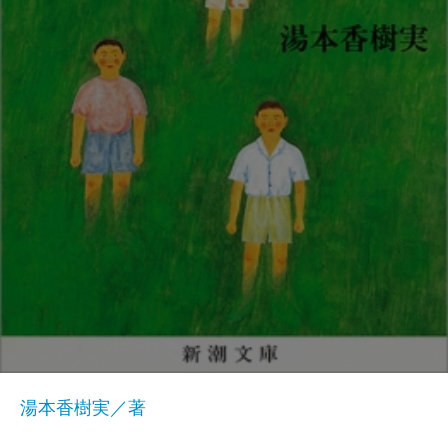
湯本香樹実／著