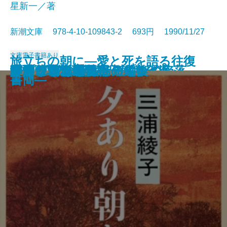
星新一／著
新潮文庫 978-4-10-109843-2 693円 1990/11/27
文庫
電子書籍あり
旅立ちの朝に―愛と死を語る往復
コンスタンティノープルの陥落
池波正太郎の銀座日記［全］
河童が覗いたインド
春燈
秀吉と武吉 目を上げれば海
李香蘭 私の半生
秘伝の声〔上〕
秘伝の声〔下〕
姥うかれ
ありふれた手法
夕あり朝あり
ランゲルハンス島の午後
方舟さくら丸
本所しぐれ町物語
かくれさと苦界行
フィツジェラルド短編集
カンヴァスの柩
リプレイ
酔いどれ次郎八
書簡―