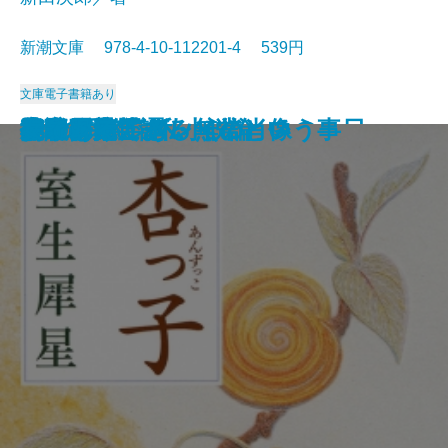
新潮文庫 978-4-10-112201-4 539円
文庫
電子書籍あり
沈める滝
氷壁
総会屋錦城
夜と霧の隅で
虹いくたび
われらの時代
赤い影法師
イワン・デニーソヴィチの一日
リルケ詩集
縦走路
杏っ子
ドリアン・グレイの肖像
Xへの手紙・私小説論
挽歌
吾輩は猫である
作家の顔
花のれん
小説日本芸譚
モオツァルト・無常という事
女であること