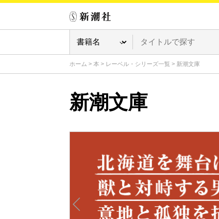
ホーム
>
本
>
レーベル・シリーズ一覧
>
新潮文庫
新潮文庫