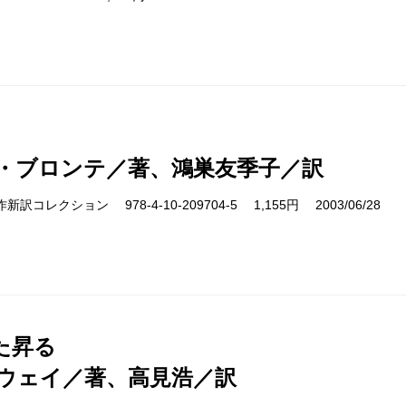
・ブロンテ／著、鴻巣友季子／訳
s 名作新訳コレクション 978-4-10-209704-5 1,155円 2003/06/28
た昇る
ウェイ／著、高見浩／訳