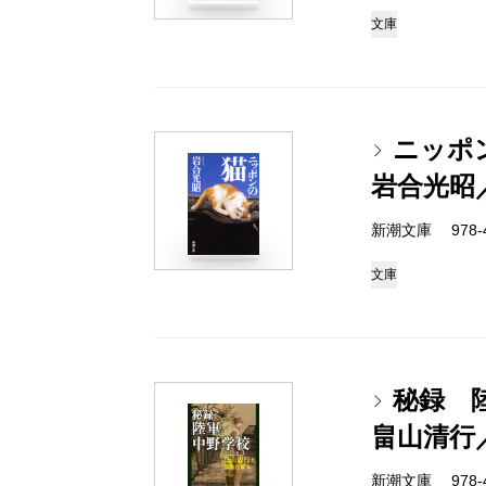
文庫
ニッポ
岩合光昭
新潮文庫 978-4-
文庫
秘録 
畠山清行
新潮文庫 978-4-