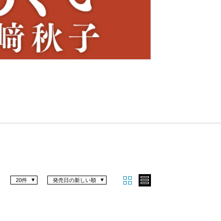
Nex
t
20件
発売日の新しい順