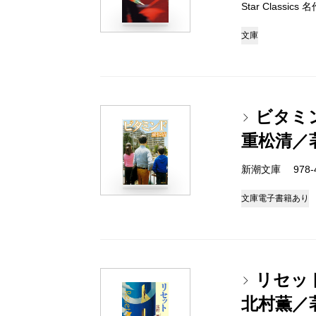
Star Classi
文庫
ビタミ
重松清／
新潮文庫 978-4-
文庫
電子書籍あり
リセッ
北村薫／