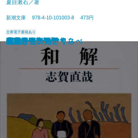
夏目漱石／著
新潮文庫 978-4-10-101003-8 473円
文庫
電子書籍あり
猟銃・闘牛
ヴェルレーヌ詩集
草枕
斜陽
高村光太郎詩集
歌行燈・高野聖
土
真実一路
老妓抄
坊っちゃん
和解
ヰタ・セクスアリス
出家とその弟子
にごりえ・たけくらべ
武蔵野
白痴
青年
雁
それから
門