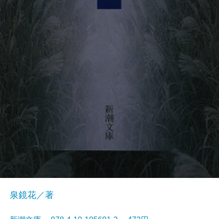
泉鏡花／著