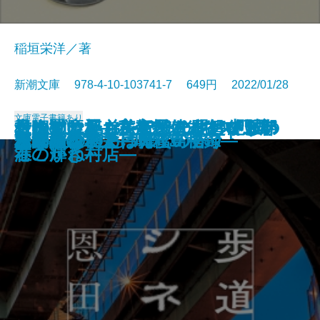
稲垣栄洋／著
新潮文庫 978-4-10-103741-7 649円 2022/01/28
文庫
電子書籍あり
君に勧む杯 文豪とアルケミスト
青銅の魔人―私立探偵 明智小五郎
もうすぐいなくなります―絶滅の
そのマンション、終の住処でいい
一晩置いたカレーはなぜおいしい
コンビニ兄弟2―テンダネス門司
根っこと翼―美智子さまという存
市塵〔下〕
同潤会代官山アパートメント
ボダ子
残りものには、過去がある
いかれころ
歩道橋シネマ
決闘の辻
じじばばのるつぼ
冤罪法廷〔上〕
冤罪法廷〔下〕
巫女島の殺人―呪殺島秘録―
この橋をわたって
あなたの右手は蜂蜜の香り
ノベライズ―case 井伏鱒二―
―
生物学―
ですか？
のか―食材と料理のサイエンス―
港こがね村店―
在の輝き―