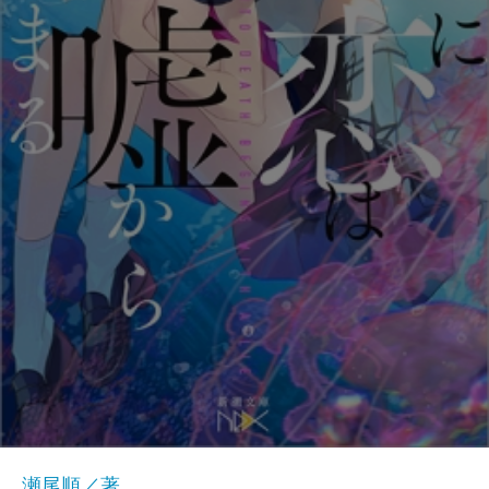
瀬尾順／著