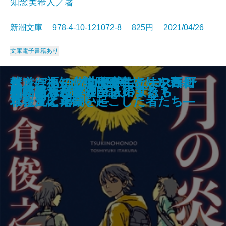
知念実希人／著
新潮文庫 978-4-10-121072-8 825円 2021/04/26
文庫
電子書籍あり
ダーク・マテリアルズII 神秘の
ダーク・マテリアルズII 神秘の
雪ぐ人―「冤罪弁護士」今村核の
大奥づとめ―よろずおつとめ申し
どうやらオレたち、いずれ死ぬっ
僕とぼく―佐世保事件で妹を奪わ
オレたちのプロ野球ニュース―野
軌道―福知山線脱線事故 JR西日
全裸監督―村西とおる伝―
吃音―伝えられないもどかしさ―
ルポ川崎
文豪の凄い語彙力
ひとつむぎの手
月の炎
ウィステリアと三人の女たち
デイジー・ミラー
死に至る恋は嘘から始まる
心が折れた夜のプレイリスト
流転の海 読本
物語を忘れた外国語
短剣〔上〕
短剣〔下〕
挑戦―
候―
つーじゃないですか
れた兄と弟―
球報道に革命を起こした者たち―
本を変えた闘い―