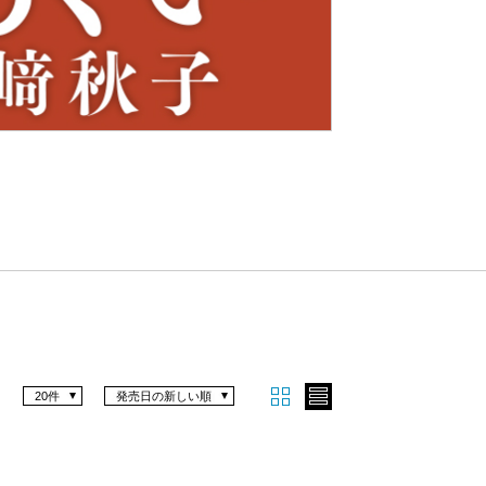
Nex
t
20件
発売日の新しい順