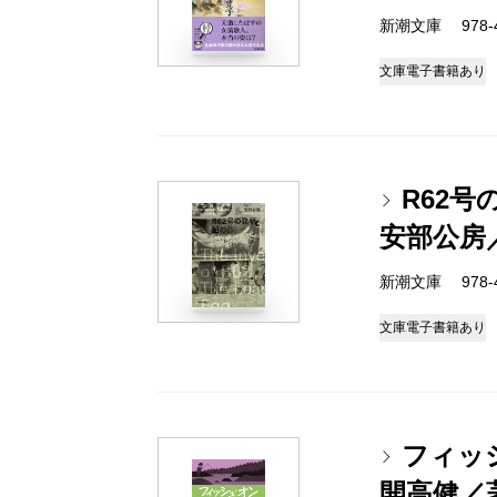
新潮文庫 978-4-
文庫
電子書籍あり
R62
安部公房
新潮文庫 978-4-
文庫
電子書籍あり
フィッ
開高健／