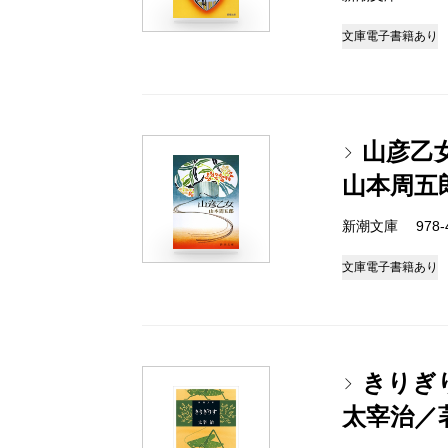
文庫
電子書籍あり
山彦乙
山本周五
新潮文庫 978-4-
文庫
電子書籍あり
きりぎ
太宰治／