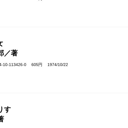
女
郎／著
10-113426-0 605円 1974/10/22
りす
著