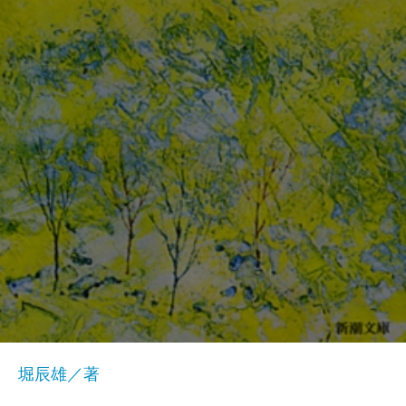
堀辰雄／著