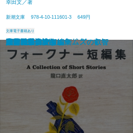
幸田文／著
新潮文庫 978-4-10-111601-3 649円
文庫
電子書籍あり
マンスフィールド短編集
太陽の季節
赤と黒〔上〕
ポー詩集
マノン・レスコー
郷愁
智恵子抄
草の花
夜間飛行
父・こんなこと
フォークナー短編集
細雪〔上〕
細雪〔中〕
細雪〔下〕
大和路・信濃路
野菊の墓
西部戦線異状なし
シャーロック・ホームズの叡智
人間について
サンクチュアリ