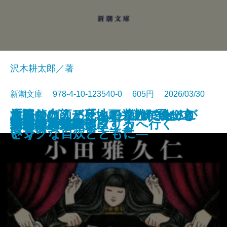
沢木耕太郎／著
新潮文庫 978-4-10-123540-0 605円 2026/03/30
「読む力」と「地頭力」がいっき
旅のつばくろ、ふたたび─飛び立
原田マハ、アートの達人に会いに
名探偵の顔が良い2―謎解きはジ
大好きな人、死んでくれてありが
文庫
電子書籍あり
ドリトル先生アフリカへ行く
魔都シカモア
聖女の、遺産
重力アルケミック
最後の魔法
水─本の小説─
ブルー ハワイ
可哀想な蠅
禍
遠い声、遠い部屋
連続殺人鬼の妻
夜が少女を探偵にする
文豪の花嫁
戦慄
キツネ狩り
に身につく 東大読書
つ季節─
いく
ャンクな自炊とともに―
とう