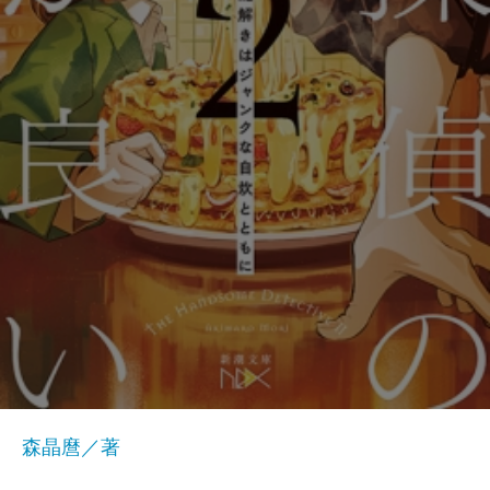
森晶麿／著