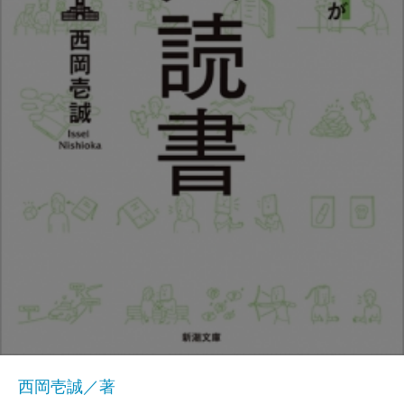
西岡壱誠／著