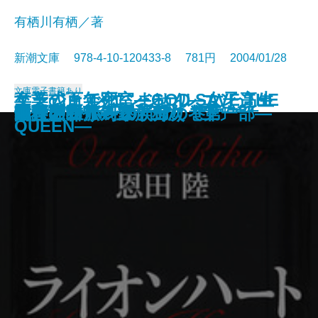
有栖川有栖／著
新潮文庫 978-4-10-120433-8 781円 2004/01/28
文庫
電子書籍あり
卒業式まで死にません―女子高生
エンジェル エンジェル エンジェ
女王の百年密室―GOD SAVE THE
美の呪力
陋巷に在り〔11〕顔の巻
ボタニカル・ライフ―植物生活―
遭難者の夢―家族狩り 第二部―
結婚詐欺師〔上〕
結婚詐欺師〔下〕
ポートレイト・イン・ジャズ
絶叫城殺人事件
ライオンハート
幻世の祈り―家族狩り 第一部―
鎖〔上〕
鎖〔下〕
敵討
オーデュボンの祈り
眠狂四郎孤剣五十三次〔上〕
眠狂四郎孤剣五十三次〔下〕
陋巷に在り〔10〕命の巻
南条あやの日記―
ル
QUEEN―