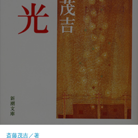
斎藤茂吉／著