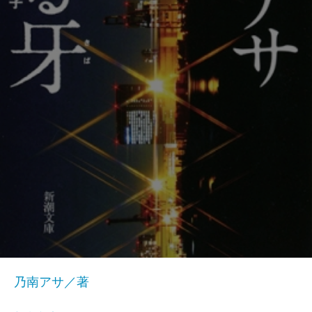
乃南アサ／著