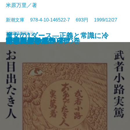
米原万里／著
新潮文庫 978-4-10-146522-7 693円 1999/12/27
文庫
電子書籍あり
魔女の1ダース―正義と常識に冷
赤光
夫婦の一日
アントニオ猪木自伝
ノーザンライツ
海峡の光
凍える牙
疫病神
断崖、その冬の
一億円もらったら
お目出たき人
行きつけの店
みだれ髪
堀部安兵衛〔上〕
堀部安兵衛〔下〕
陋巷に在り〔6〕劇の巻
あなたが欲しい
アニマル・ロジック
白洲正子自伝
黄落
や水を浴びせる13章―