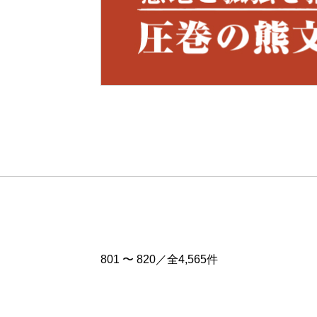
Pre
v
801 〜 820／全4,565件