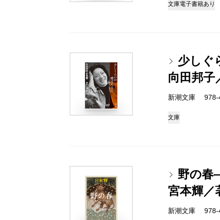
文庫
電子書籍あり
少しぐ
向田邦子
新潮文庫 978-4-
文庫
野の春
宮本輝／
新潮文庫 978-4-