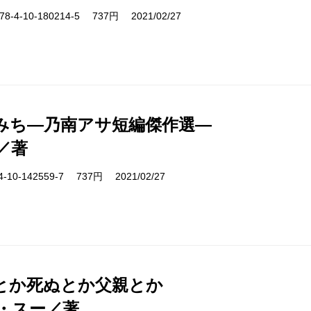
-4-10-180214-5 737円 2021/02/27
みち―乃南アサ短編傑作選―
／著
10-142559-7 737円 2021/02/27
とか死ぬとか父親とか
・スー／著