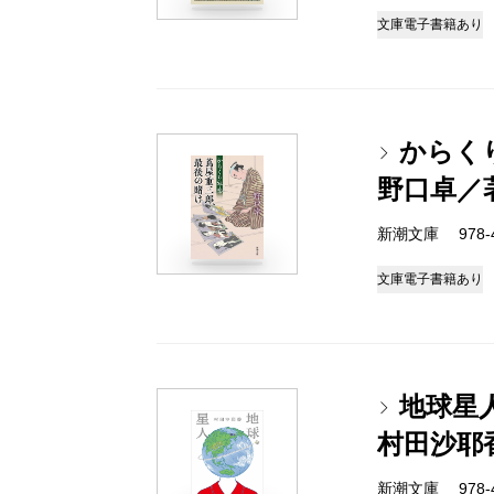
文庫
電子書籍あり
からく
野口卓／
新潮文庫 978-4-
文庫
電子書籍あり
地球星
村田沙耶
新潮文庫 978-4-