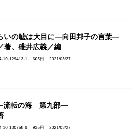
らいの嘘は大目に―向田邦子の言葉―
／著、碓井広義／編
10-129413-1 605円 2021/03/27
―流転の海 第九部―
著
10-130758-9 935円 2021/03/27