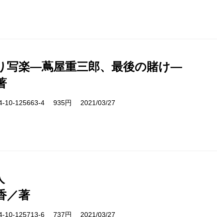
り写楽―蔦屋重三郎、最後の賭け―
著
10-125663-4 935円 2021/03/27
人
香／著
10-125713-6 737円 2021/03/27