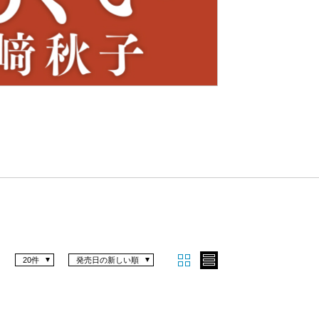
Nex
t
20件
発売日の新しい順