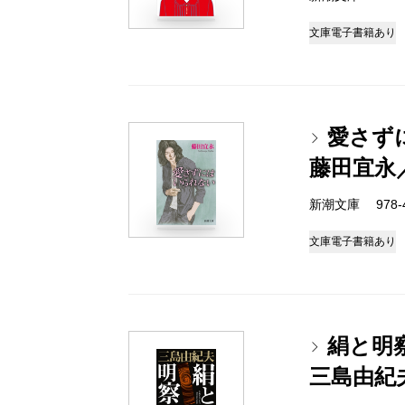
文庫
電子書籍あり
愛さず
藤田宜永
新潮文庫 978-4-
文庫
電子書籍あり
絹と明
三島由紀