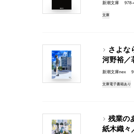
新潮文庫 978-4-
文庫
さよな
河野裕／
新潮文庫nex 978
文庫
電子書籍あり
残業の
紙木織々