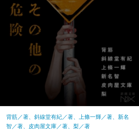
背筋／著、斜線堂有紀／著、上條一輝／著、新名
智／著、皮肉屋文庫／著、梨／著