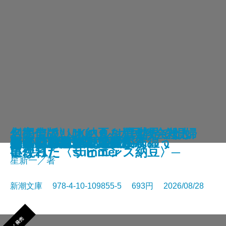
さよならの言い方なんて知らな
〈完全版〉JKハルは異世界で娼婦
幻のアフリカ納豆を追え！─そし
名探偵のいけにえ─人民教会殺人
幽冥の岸 十二国記
未知なるカダスを夢に求めて
龍ノ国幻想9 天恵の命
神と王1 亡国の書
人魚屋敷の殺人
悪徳もまた
善人たち
わたしが・棄てた・女
きまぐれカプセル
一夜─隠蔽捜査10─
夢ノ町本通り─文庫版─
フィレンツェに悪魔が彷徨う
その他の危険
人喰いパンダ殺人事件
色ざんげ
晴れでも雨でも昆虫学者
い。11
になった summer
て現れた〈サピエンス納豆〉─
事件─
星新一／著
新潮文庫 978-4-10-109855-5 693円 2026/08/28