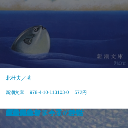
北杜夫／著
新潮文庫 978-4-10-113103-0 572円
眠狂四郎無頼控〔六〕
日日平安
芽むしり仔撃ち
忍ぶ川
梟の城
海辺の光景
しぶちん
しろばんば
香華
どくとるマンボウ航海記
プールサイド小景・静物
おはん
大炊介始末
ドストエフスキイの生活
楢山節考
紀ノ川
蒼き狼
可愛いエミリー
天平の甍
ひかりごけ