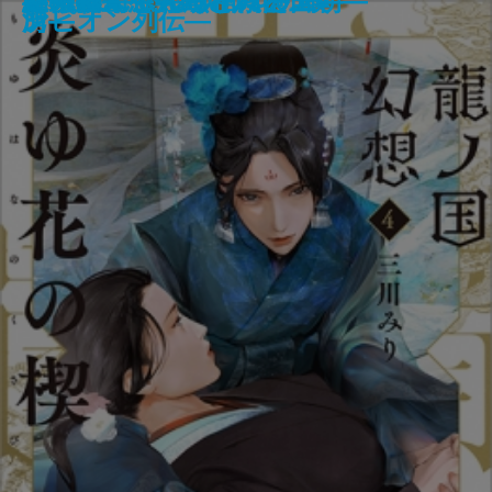
罪の壁
チーズ屋マージュのとろける推理
首里の馬
犬も食わない
まぼろしの城
モナドの領域
すばらしい暗闇世界
我は景祐―幕末仙台流星伝―
龍ノ国幻想4 炎ゆ花の楔
継体天皇―分断された王朝―
月桃夜
約束の果て―黒と紫の国―
ザ・ロイヤルファミリー
いちねんかん
冬の霧―へんろ宿 巻二―
子―
記―
所―
湾―
ンピオン列伝―