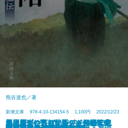
熊谷達也／著
新潮文庫 978-4-10-134154-5 1,100円 2022/12/23
ネイティヴ・サン―アメリカの息
魚は粗がいちばん旨い―粗屋繁盛
悪い麗人―帝都マユズミ探偵研究
美麗島プリズム紀行―きらめく台
地上最強の男―世界ヘビー級チャ