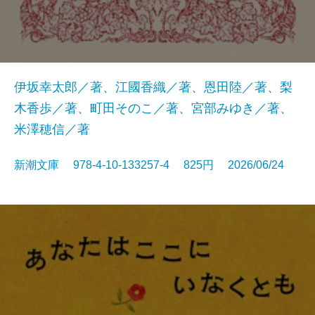
伊坂幸太郎／著、江國香織／著、恩田陸／著、梨
木香歩／著、町田そのこ／著、宮部みゆき／著、
米澤穂信／著
新潮文庫 978-4-10-133257-4 825円 2026/06/24