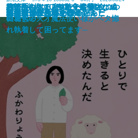
絞首台のある庭─私立探偵マニ
君が手にするはずだった黄金につ
熟達論─人はいつまでも学び、成
バイ・タイム─整時士佐藤スバル
─魔法学校のワケあり劣等生なの
ともぐい
リリアン
脇役探偵は見逃さない
隣人
聖女が、壺
龍の隠し子 幽世の薬剤師
プレゼント
あなたはここにいなくとも
きろくのほん
ひとりで生きると決めたんだ
成瀬は信じた道をいく
星を織る
ロボットが泣いた夜
血道
小公女たちのしあわせレシピ
ー・ムーン─
いて
長できる─
の哀切─
に稀代の天才魔法使い様がベタ惚
れ執着して困ってます─