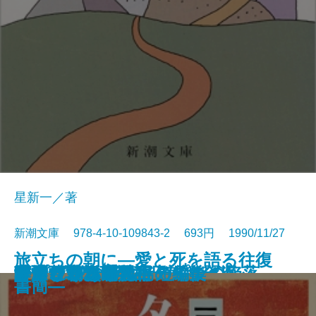
星新一／著
新潮文庫 978-4-10-109843-2 693円 1990/11/27
旅立ちの朝に―愛と死を語る往復
コンスタンティノープルの陥落
池波正太郎の銀座日記［全］
河童が覗いたインド
春燈
秀吉と武吉 目を上げれば海
李香蘭 私の半生
秘伝の声〔上〕
秘伝の声〔下〕
姥うかれ
ありふれた手法
夕あり朝あり
ランゲルハンス島の午後
方舟さくら丸
本所しぐれ町物語
かくれさと苦界行
フィツジェラルド短編集
カンヴァスの柩
リプレイ
酔いどれ次郎八
書簡―