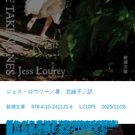
ジェス・ロウリー／著、北綾子／訳
新潮文庫 978-4-10-241121-6 1,210円 2025/11/28
「おかえり」と言える、その日ま
怪物の森─未解決事件捜査官ヴァ
コンビニ兄弟5─テンダネス門司港
このクリニックはつぶれます！2
創作する遺伝子─僕の体の70％は
想いをつなぐメス─俺たちは神じ
ほおずき、きゅっ─みとや・お瑛
アルネの事件簿─Strange life─
離婚弁護士 松岡紬
僕の人生には事件が起きない
春画で見るお江戸風俗考
僕の女を探しているんだ
かれが最後に書いた本
食いしん坊発明家
サンセット・パーク
終止符には早すぎる
新しい花が咲く─ぼんぼん彩句─
ループ・オブ・ザ・コード
ガリンペイロ
好日日記─季節のように生きる─
で─山岳遭難捜索の現場から─
ン・リード─
こがね村店─
─医療コンサル高柴一香の診断─
映画でできている─
ゃない3─
仕入帖─