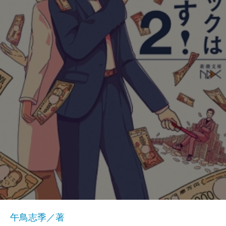
午鳥志季／著