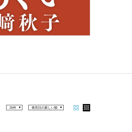
Nex
t
20件
発売日の新しい順