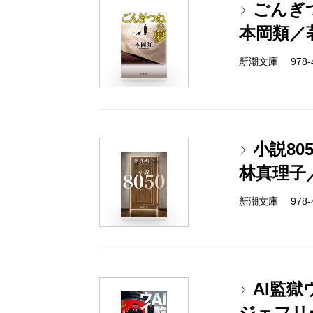
ごんぎ
本岡類／
新潮文庫 978-4-
小説805
林真理子
新潮文庫 978-4-
AI監獄
ジェフリ