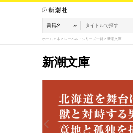
ホーム
>
本
>
レーベル・シリーズ一覧
>
新潮文庫
新潮文庫