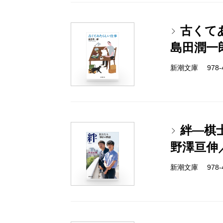
古くて
島田潤一
新潮文庫 978-4-
絆―棋
野澤亘伸
新潮文庫 978-4-