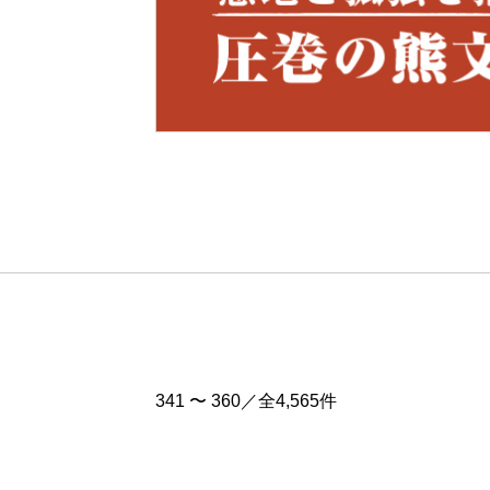
Pre
v
341 〜 360／全4,565件