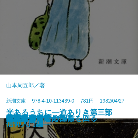
山本周五郎／著
新潮文庫 978-4-10-113439-0 781円 1982/04/27
光あるうちに―道ありき第三部
時雨のあと
雲霧仁左衛門 前
雲霧仁左衛門 後
イエスの生涯
米内光政
背中の勲章
夕暮まで
恍惚の人
殉教
花も刀も
ピンチランナー調書
日本のおんな
小説家の休暇
津軽通信
やぶからし
闇は知っている
大本営が震えた日
地球はグラスのふちを回る
竹光始末
信仰入門編―