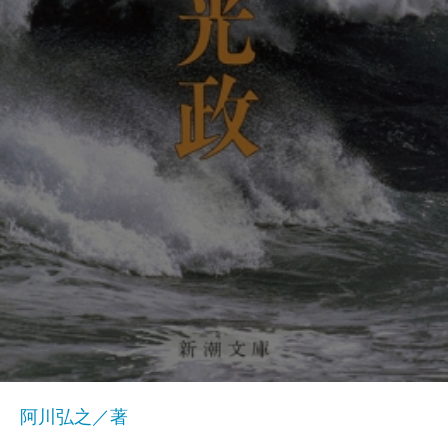
阿川弘之／著