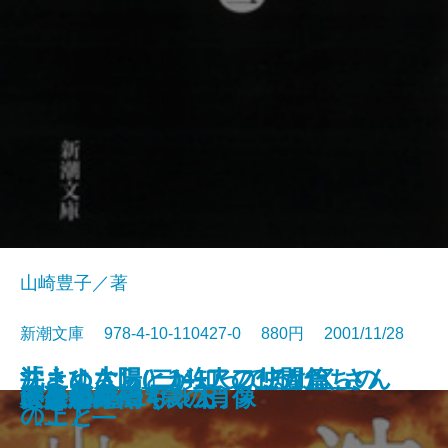
山崎豊子／著
新潮文庫 978-4-10-110427-0 880円 2001/11/28
井上ひさしと141人の仲間たちの
沈まぬ太陽(二)―アフリカ篇
沈まぬ太陽(一)―アフリカ篇
「さよなら」が知ってるたくさん
剣の天地〔上〕
剣の天地〔下〕
沈まぬ太陽(三)―御巣鷹山篇―
沈まぬ太陽(四)―会長室篇〔上〕―
沈まぬ太陽(五)―会長室篇〔下〕―
からくりからくさ
偶然の音楽
ボクの町
ぼくの小鳥ちゃん
堪忍箱
「少年A」14歳の肖像
天保悪党伝
いよよ華やぐ〔上〕
いよよ華やぐ〔下〕
ジオラマ
安楽病棟
作文教室
〔下〕―
〔上〕―
のこと