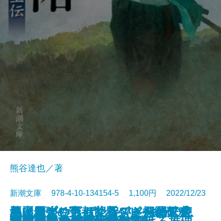
熊谷達也／著
新潮文庫 978-4-10-134154-5 1,100円 2022/12/23
ネイティヴ・サン―アメリカの息
魚は粗がいちばん旨い―粗屋繁盛
悪い麗人―帝都マユズミ探偵研究
美麗島プリズム紀行―きらめく台
地上最強の男―世界ヘビー級チャ