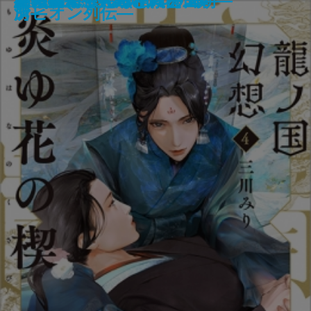
罪の壁
チーズ屋マージュのとろける推理
首里の馬
犬も食わない
まぼろしの城
モナドの領域
すばらしい暗闇世界
我は景祐―幕末仙台流星伝―
龍ノ国幻想4 炎ゆ花の楔
継体天皇―分断された王朝―
月桃夜
約束の果て―黒と紫の国―
ザ・ロイヤルファミリー
いちねんかん
冬の霧―へんろ宿 巻二―
子―
記―
所―
湾―
ンピオン列伝―