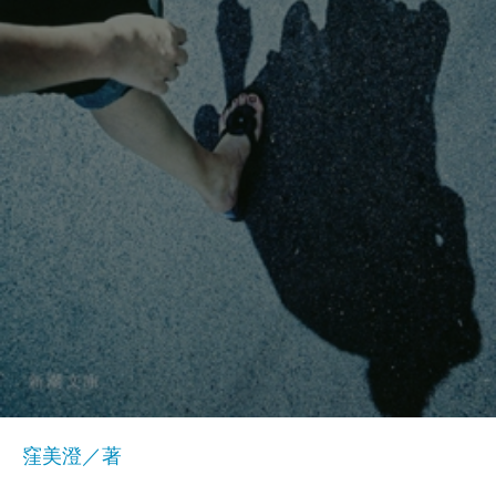
窪美澄／著