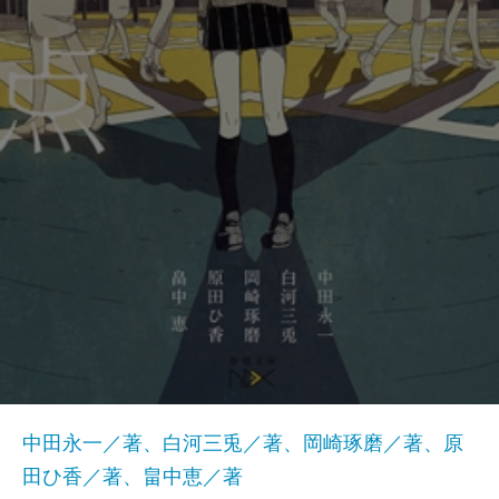
中田永一／著、白河三兎／著、岡崎琢磨／著、原
田ひ香／著、畠中恵／著