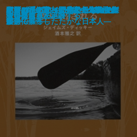
アリバイ・アイク―ラードナー傑
死神もたまには間違えるもので
幻影の手術室―天久鷹央の事件カ
バリ3探偵 圏内ちゃん―凸撃忌女
すずの爪あと―乃南アサ短編傑作
本当はひどかった昔の日本―古典
職業としての小説家
和算の侍
銀の匙
花びらめくり
芽吹長屋仕合せ帖 ご縁の糸
甘いお菓子は食べません
爛
満月の道―流転の海 第七部―
よるのふくらみ
上野池之端 鱗や繁盛記
救い出される
十年交差点
向日葵ちゃん追跡する
夫婦善哉 決定版
作選―
す。
ルテ―
即身仏事件―
選―
文学で知るしたたかな日本人―