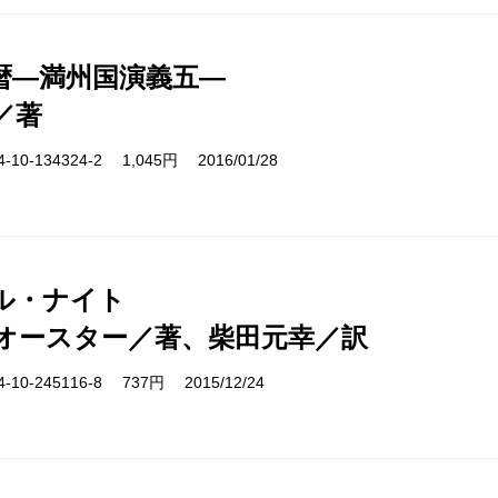
暦―満州国演義五―
／著
10-134324-2 1,045円 2016/01/28
ル・ナイト
オースター／著、柴田元幸／訳
10-245116-8 737円 2015/12/24