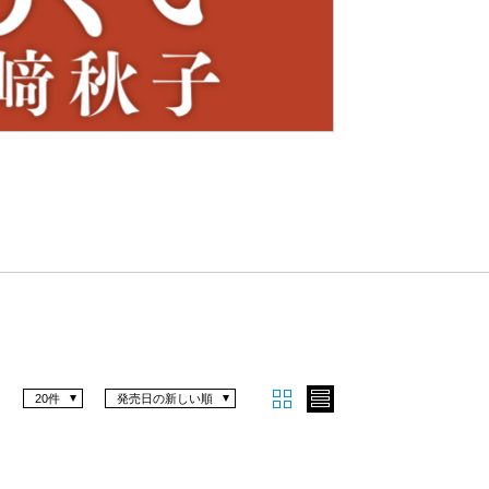
Nex
t
20件
発売日の新しい順