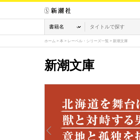
ホーム
>
本
>
レーベル・シリーズ一覧
>
新潮文庫
新潮文庫