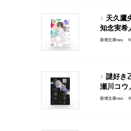
天久鷹
知念実希
新潮文庫nex 978
謎好き
瀬川コウ
新潮文庫nex 978