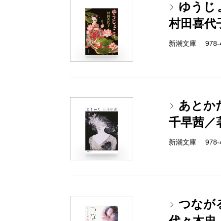
ゆうじ
村田喜代
新潮文庫 978-4-
あとか
千早茜／
新潮文庫 978-4-
つなが
代々木忠