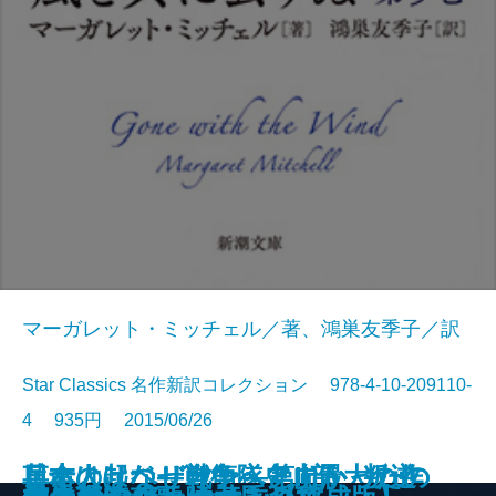
マーガレット・ミッチェル／著、鴻巣友季子／訳
Star Classics 名作新訳コレクション 978-4-10-209110-
4 935円 2015/06/26
日本人はなぜ戦争へと向かったの
兵士は起つ―自衛隊史上最大の作
革命のリベリオン―第II部 叛逆
日本人はなぜ戦争へと向かったの