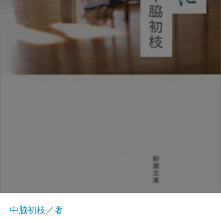
中脇初枝／著