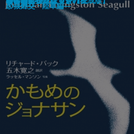
チンネの裁き
なめらかで熱くて甘苦しくて
残穢
魚のように
黙示
アニバーサリー
風の払暁―満州国演義一―
風と共に去りぬ 第5巻
かもめのジョナサン【完成版】
君と過ごした嘘つきの秋
なきむし姫
何者
ニュータウンは黄昏れて
神の棘I
神の棘II
肉体の鎮魂歌
か―果てしなき戦線拡大編―
戦―
の狼煙―
か―外交・陸軍編―